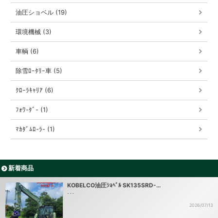
油圧ショベル (19)
環境機械 (3)
車輌 (6)
除雪ﾛｰﾀﾘｰ車 (5)
ｸﾛｰﾗｷｬﾘｱ (6)
ﾌｫﾜ-ﾀﾞ- (1)
ﾏｶﾀﾞﾑﾛ-ﾗ- (1)
新着商品
KOBELCO油圧ｼｮﾍﾞﾙ SK135SRD-…
･･･
2026/07/13