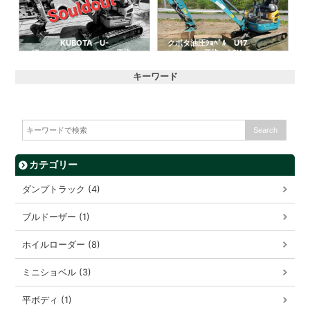
KUBOTA U-
クボタ油圧ｼｮﾍﾞﾙ U17
17 価格：
価格：ASK
ASK
…
キーワード
…
カテゴリー
ダンプトラック (4)
ブルドーザー (1)
ホイルローダー (8)
ミニショベル (3)
平ボディ (1)