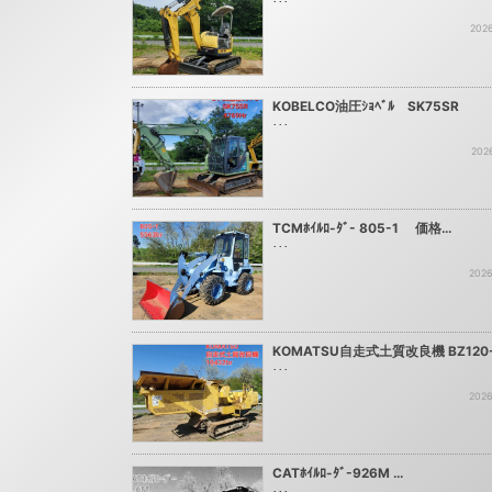
･･･
2026
KOBELCO油圧ｼｮﾍﾞﾙ SK75SR
･･･
202
TCMﾎｲﾙﾛ-ﾀﾞ- 805-1 価格…
･･･
2026
KOMATSU自走式土質改良機 BZ120-
･･･
2026
CATﾎｲﾙﾛ-ﾀﾞ-926M …
･･･