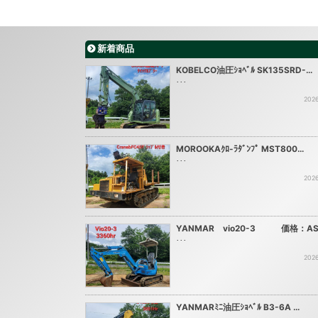
新着商品
KOBELCO油圧ｼｮﾍﾞﾙ SK135SRD-…
･･･
2026
MOROOKAｸﾛ-ﾗﾀﾞﾝﾌﾟ MST800…
･･･
2026
YANMAR vio20-3 価格：AS
･･･
2026
YANMARﾐﾆ油圧ｼｮﾍﾞﾙ B3-6A …