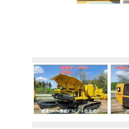
環境ﾘｻｲｸﾙ機械ｶﾞﾗﾊﾟｺﾞｽ 自走式ｼﾞ
ｮ-ｸﾗｯｼｬ- 価格：ASK
…
…