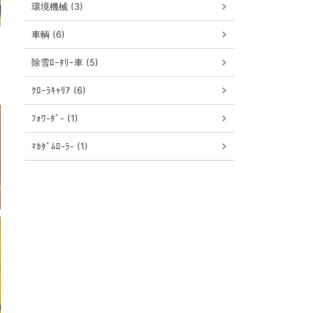
環境機械 (3)
車輌 (6)
除雪ﾛｰﾀﾘｰ車 (5)
ｸﾛｰﾗｷｬﾘｱ (6)
ﾌｫﾜ-ﾀﾞ- (1)
ﾏｶﾀﾞﾑﾛ-ﾗ- (1)