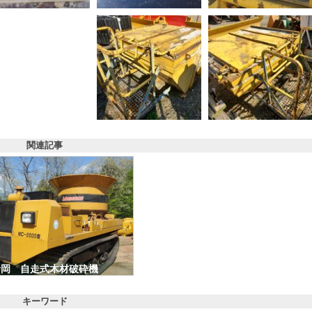
関連記事
諸岡 自走式木材破砕機
MC2000 価格：ASK
キーワード